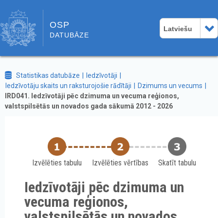
OSP
Latviešu
DATUBĀZE
Statistikas datubāze
Iedzīvotāji
Iedzīvotāju skaits un raksturojošie rādītāji
Dzimums un vecums
IRD041. Iedzīvotāji pēc dzimuma un vecuma reģionos,
valstspilsētās un novados gada sākumā 2012 - 2026
Izvēlēties tabulu
Izvēlēties vērtības
Skatīt tabulu
Iedzīvotāji pēc dzimuma un
vecuma reģionos,
valstspilsētās un novados