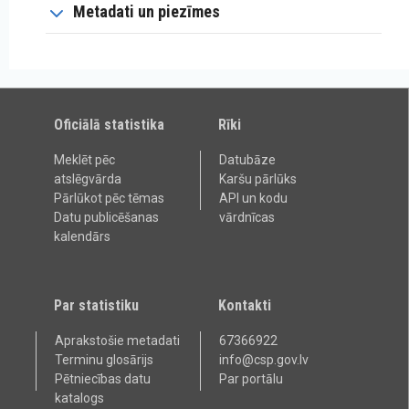
Metadati un piezīmes
Oficiālā statistika
Rīki
Meklēt pēc
Datubāze
atslēgvārda
Karšu pārlūks
Pārlūkot pēc tēmas
API un kodu
Datu publicēšanas
vārdnīcas
kalendārs
Par statistiku
Kontakti
Aprakstošie metadati
67366922
Terminu glosārijs
info@csp.gov.lv
Pētniecības datu
Par portālu
katalogs