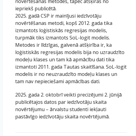
novērtēšanas metodes, tāpēc atšķiras no
iepriekš publicētā.
2025. gadā CSP ir mainījusi iedzīvotāju
novērtēšanas metodi, kopš 2012. gada tika
izmantots loģistiskās regresijas modelis,
turpmāk tiks izmantots SoL-logit modelis.
Metodes ir līdzīgas, galvenā atšķirība ir, ka
loģistiskās regresijas modelis bija no uzraudzīto
modeļu klases un tam kā apmācību dati tika
izmantoti 2011. gada Tautas skaitīšana. SoL-logit
modelis ir no neuzraudzīto modeļu klases un
tam nav nepieciešami apmācības dati.
2025. gada 2. oktobrī veikti precizējumi 2. jūnijā
publicētajos datos par iedzīvotāju skaita
novērtējumu – ārvalstu studenti iekļauti
pastāvīgo iedzīvotāju skaita novērtējumā.