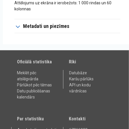
Attēlojums uz ekrāna ir ierobežots: 1 000 rindas un 60
kolonnas
Metadati un piezīmes
Oficiālā statistika
Rīki
Meklēt pēc
Datubāze
atslēgvārda
Karšu pārlūks
Pārlūkot pēc tēmas
API un kodu
Datu publicēšanas
vārdnīcas
kalendārs
Par statistiku
Kontakti