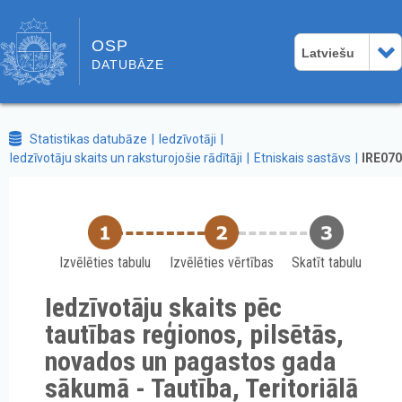
OSP
Latviešu
DATUBĀZE
Statistikas datubāze
Iedzīvotāji
Iedzīvotāju skaits un raksturojošie rādītāji
Etniskais sastāvs
IRE070
Izvēlēties tabulu
Izvēlēties vērtības
Skatīt tabulu
Iedzīvotāju skaits pēc
tautības reģionos, pilsētās,
novados un pagastos gada
sākumā - Tautība, Teritoriālā