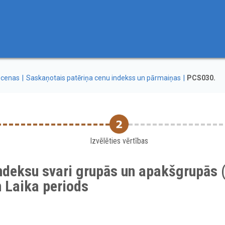
 cenas
Saskaņotais patēriņa cenu indekss un pārmaiņas
PCS030.
Izvēlēties vērtības
ndeksu svari grupās un apakšgrupās 
 Laika periods