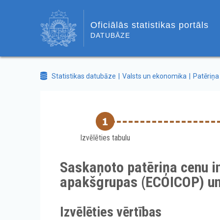
Oficiālās statistikas portāls
DATUBĀZE
Statistikas datubāze
Valsts un ekonomika
Patēriņa
Izvēlēties tabulu
Saskaņoto patēriņa cenu i
apakšgrupas (ECOICOP) un
Izvēlēties vērtības