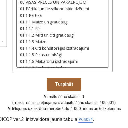
Atlasīto šūnu skaits:
1
(maksimālais pieļaujamais atlasīto šūnu skaits ir 100 001)
Attēlojums uz ekrāna ir ierobežots: 1 000 rindas un 60 kolonnas
ICOP ver.2. ir izveidota jauna tabula
.
PCS031