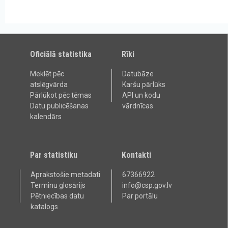
Oficiālā statistika
Rīki
Meklēt pēc
Datubāze
atslēgvārda
Karšu pārlūks
Pārlūkot pēc tēmas
API un kodu
Datu publicēšanas
vārdnīcas
kalendārs
Par statistiku
Kontakti
Aprakstošie metadati
67366922
Terminu glosārijs
info@csp.gov.lv
Pētniecības datu
Par portālu
katalogs