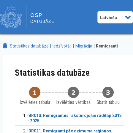
OSP
Latviešu
DATUBĀZE
Statistikas datubāze
Iedzīvotāji
Migrācija
Remigranti
Statistikas datubāze
Izvēlēties tabulu
Izvēlēties vērtības
Skatīt tabulu
IBR010. Remigrantus raksturojošie rādītāji 2013
- 2025
IBR021. Remigranti pēc dzimuma reģionos,